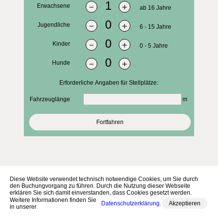
－
＋
Erwachsene
ab 16 Jahre
－
＋
Jugendliche
6 - 15 Jahre
－
＋
Kinder
0 - 5 Jahre
－
＋
Hunde
Erforderliche Angaben für Stellplätze:
Fahrzeuglänge
m
Diese Website verwendet technisch notwendige Cookies, um Sie durch
den Buchungvorgang zu führen. Durch die Nutzung dieser Webseite
erklären Sie sich damit einverstanden, dass Cookies gesetzt werden.
Weitere Informationen finden Sie
Datenschutzerklärung
.
Akzeptieren
in unserer